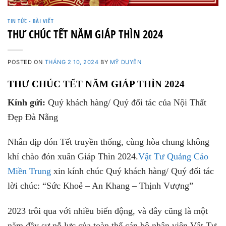
TIN TỨC - BÀI VIẾT
THƯ CHÚC TẾT NĂM GIÁP THÌN 2024
POSTED ON
THÁNG 2 10, 2024
BY
MỸ DUYÊN
THƯ CHÚC TẾT NĂM GIÁP THÌN 2024
Kính gửi:
Quý khách hàng/ Quý đối tác của Nội Thất
Đẹp Đà Nẵng
Nhân dịp đón Tết truyền thống, cùng hòa chung không
khí chào đón xuân Giáp Thìn 2024.
Vật Tư Quảng Cáo
Miền Trung
xin kính chúc Quý khách hàng/ Quý đối tác
lời chúc:
“Sức Khoẻ – An Khang – Thịnh Vượng”
2023 trôi qua với nhiều biến động, và đây cũng là một
năm đầy sự nỗ lực của toàn thể cán bộ nhân viên Vật Tư