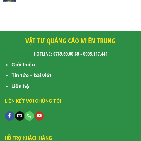
VẬT TƯ QUẢNG CÁO MIỀN TRUNG
HOTLINE: 0769.60.80.68 - 0905.117.441
Giới thiệu
Tin tức - bài viết
Liên hệ
LIÊN KẾT VỚI CHÚNG TÔI
HỖ TRỢ KHÁCH HÀNG