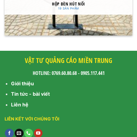
HỘP ĐÈN HÚT NỔI
19 SẢN PHẨM
VẬT TƯ QUẢNG CÁO MIỀN TRUNG
HOTLINE: 0769.60.80.68 - 0905.117.441
Giới thiệu
Tin tức - bài viết
Liên hệ
LIÊN KẾT VỚI CHÚNG TÔI