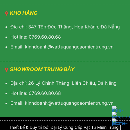
KHO HÀNG
Địa chỉ: 347 Tôn Đức Thắng, Hoà Khánh, Đà Nẵng
Hotline: 0769.60.80.68
Email: k
inhdoanh@vattuquangcaomientrung.vn
SHOWROOM TRƯNG BÀY
Địa chỉ: 26 Lý Chính Thắng, Liên Chiểu, Đà Nẵng
Hotline: 0769.60.80.68
Email:
k
inhdoanh@vattuquangcaomientrung.vn
Thiết kế & Duy trì bởi Đại Lý Cung Cấp Vật Tư Miền Trung |