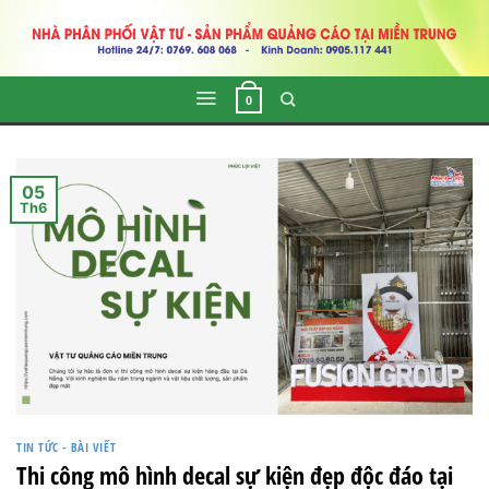
Skip
to
content
0
05
Th6
TIN TỨC - BÀI VIẾT
Thi công mô hình decal sự kiện đẹp độc đáo tại