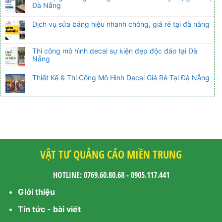
Đà Nẵng
Dịch vụ sửa bảng hiệu nhanh chóng, giá rẻ tại đà nẵng
Thi công mô hình decal sự kiện đẹp độc đáo tại Đà
Nẵng
Thiết Kế & Thi Công Mô Hình Decal Giá Rẻ Tại Đà Nẵng
VẬT TƯ QUẢNG CÁO MIỀN TRUNG
HOTLINE: 0769.60.80.68 - 0905.117.441
Giới thiệu
Tin tức - bài viết