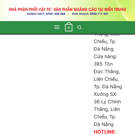
QUẢNG CÁO
Skip
PHÚC LỢI VIỆT
to
content
Văn Phòng:
26 Lý Chính
0
Thắng, Liên
Chiểu, Tp.
Đà Nẵng
Cửa hàng:
385 Tôn
Đức Thắng,
Liên Chiểu,
Tp. Đà Nẵng
Xưởng SX:
36 Lý Chính
Thắng, Liên
Chiểu, Tp.
Đà Nẵng
HOTLINE: