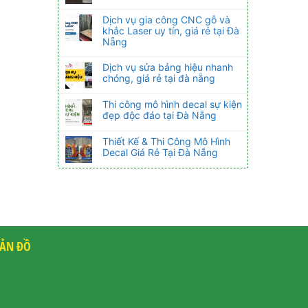
Dịch vụ gia công CNC gỗ và
khắc Laser uy tín, giá rẻ tại Đà
Nẵng
Dịch vụ sửa bảng hiệu nhanh
chóng, giá rẻ tại đà nẵng
Thi công mô hình decal sự kiện
đẹp độc đáo tại Đà Nẵng
Thiết Kế & Thi Công Mô Hình
Decal Giá Rẻ Tại Đà Nẵng
ẢN ĐỒ