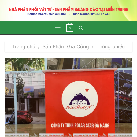
Skip
to
content
0
Trang chủ
/
Sản Phẩm Gia Công
/
Thùng phiếu