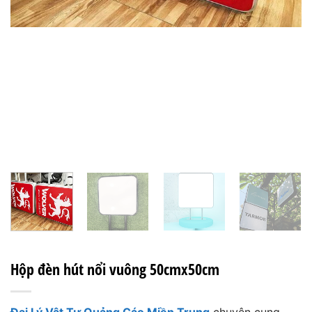
Hộp đèn hút nổi vuông 50cmx50cm
Đại Lý Vật Tư Quảng Cáo Miền Trung
chuyên cung