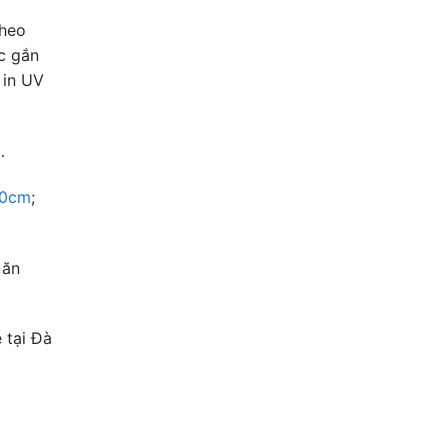
theo
c gắn
 in UV
…
90cm
;
 ăn
 tại Đà