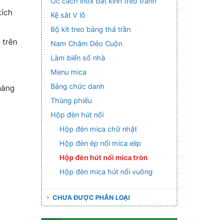
Ốc cách inox bắt kính treo tranh
kích
Kệ sắt V lỗ
Bộ kít treo bảng thả trần
 trên
Nam Châm Dẻo Cuộn
Làm biển số nhà
Menu mica
Bảng chức danh
hàng
Thùng phiếu
Hộp đèn hút nổi
Hộp đèn mica chữ nhật
Hộp đèn ép nổi mica elip
Hộp đèn hút nổi mica tròn
Hộp đèn mica hút nổi vuông
CHƯA ĐƯỢC PHÂN LOẠI