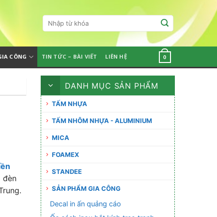
Tìm
kiếm:
GIA CÔNG
TIN TỨC – BÀI VIẾT
LIÊN HỆ
0
DANH MỤC SẢN PHẨM
TẤM NHỰA
TẤM NHÔM NHỰA - ALUMINIUM
MICA
FOAMEX
iền
STANDEE
 đèn
SẢN PHẨM GIA CÔNG
Trung.
Decal in ấn quảng cáo