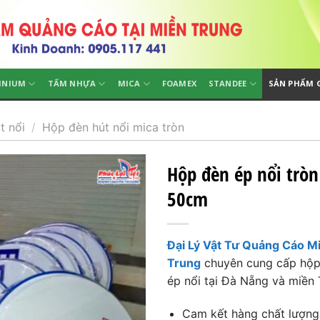
INIUM
TẤM NHỰA
MICA
FOAMEX
STANDEE
SẢN PHẨM 
t nổi
/
Hộp đèn hút nổi mica tròn
Hộp đèn ép nổi tròn
50cm
Đại Lý Vật Tư Quảng Cáo M
Trung
chuyên cung cấp hộp
ép nổi tại Đà Nẵng và miền 
Cam kết hàng chất lượng