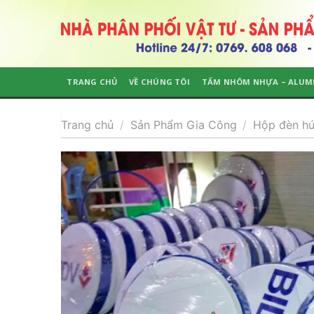
Skip
to
content
TRANG CHỦ
VỀ CHÚNG TÔI
TẤM NHÔM NHỰA – ALUM
Trang chủ
/
Sản Phẩm Gia Công
/
Hộp đèn hú