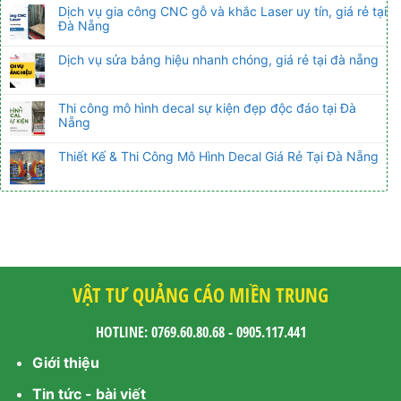
Dịch vụ gia công CNC gỗ và khắc Laser uy tín, giá rẻ tại
Đà Nẵng
Dịch vụ sửa bảng hiệu nhanh chóng, giá rẻ tại đà nẵng
Thi công mô hình decal sự kiện đẹp độc đáo tại Đà
Nẵng
Thiết Kế & Thi Công Mô Hình Decal Giá Rẻ Tại Đà Nẵng
VẬT TƯ QUẢNG CÁO MIỀN TRUNG
HOTLINE: 0769.60.80.68 - 0905.117.441
Giới thiệu
Tin tức - bài viết