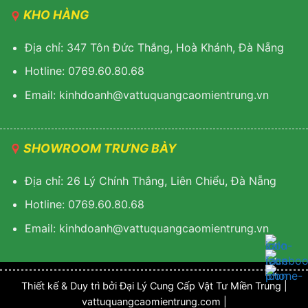
KHO HÀNG
Địa chỉ: 347 Tôn Đức Thắng, Hoà Khánh, Đà Nẵng
Hotline: 0769.60.80.68
Email: k
inhdoanh@vattuquangcaomientrung.vn
SHOWROOM TRƯNG BÀY
Địa chỉ: 26 Lý Chính Thắng, Liên Chiểu, Đà Nẵng
Hotline: 0769.60.80.68
Email:
k
inhdoanh@vattuquangcaomientrung.vn
Thiết kế & Duy trì bởi Đại Lý Cung Cấp Vật Tư Miền Trung |
vattuquangcaomientrung.com |