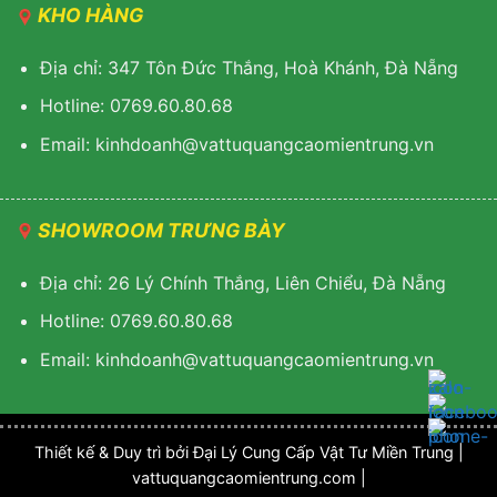
KHO HÀNG
Địa chỉ: 347 Tôn Đức Thắng, Hoà Khánh, Đà Nẵng
Hotline: 0769.60.80.68
Email: k
inhdoanh@vattuquangcaomientrung.vn
SHOWROOM TRƯNG BÀY
Địa chỉ: 26 Lý Chính Thắng, Liên Chiểu, Đà Nẵng
Hotline: 0769.60.80.68
Email:
k
inhdoanh@vattuquangcaomientrung.vn
Thiết kế & Duy trì bởi Đại Lý Cung Cấp Vật Tư Miền Trung |
vattuquangcaomientrung.com |