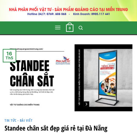
Skip
to
content
0
16
Th5
TIN TỨC - BÀI VIẾT
Standee chân sắt đẹp giá rẻ tại Đà Nẵng