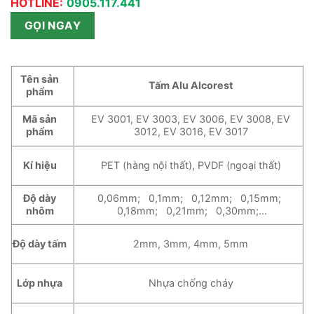
HOTLINE:
0905.117.441
GỌI NGAY
Tên sản
Tấm Alu Alcorest
phẩm
Mã sản
EV 3001, EV 3003, EV 3006, EV 3008, EV
phẩm
3012, EV 3016, EV 3017
Kí hiệu
PET (hàng nội thất), PVDF (ngoại thất)
Độ dày
0,06mm; 0,1mm; 0,12mm; 0,15mm;
nhôm
0,18mm; 0,21mm; 0,30mm;…
Độ dày tấm
2mm, 3mm, 4mm, 5mm
Lớp nhựa
Nhựa chống cháy