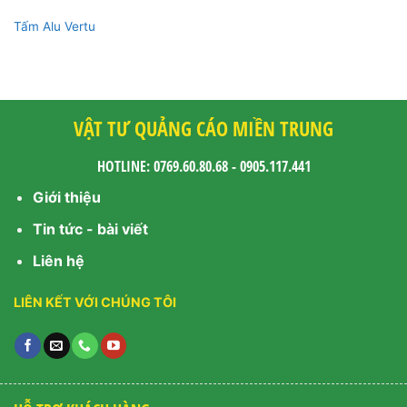
Tấm Alu Vertu
VẬT TƯ QUẢNG CÁO MIỀN TRUNG
HOTLINE: 0769.60.80.68 - 0905.117.441
Giới thiệu
Tin tức - bài viết
Liên hệ
LIÊN KẾT VỚI CHÚNG TÔI