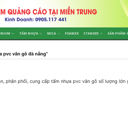
INIUM
TẤM NHỰA
MICA
FOAMEX
STANDEE
SẢN PHẨM 
 pvc vân gỗ đà nẵng”
, phân phối, cung cấp tấm nhựa pvc vân gỗ số lượng lớn g