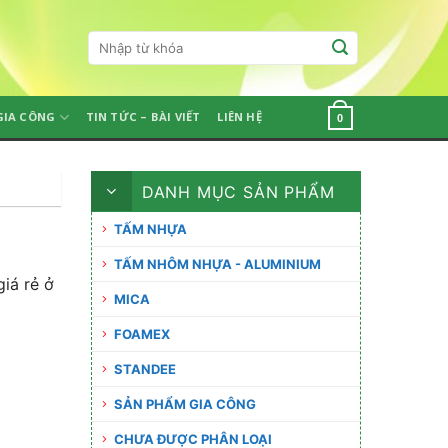
Tìm
kiếm:
GIA CÔNG
TIN TỨC – BÀI VIẾT
LIÊN HỆ
0
DANH MỤC SẢN PHẨM
TẤM NHỰA
TẤM NHÔM NHỰA - ALUMINIUM
iá rẻ ở
MICA
FOAMEX
STANDEE
SẢN PHẨM GIA CÔNG
CHƯA ĐƯỢC PHÂN LOẠI