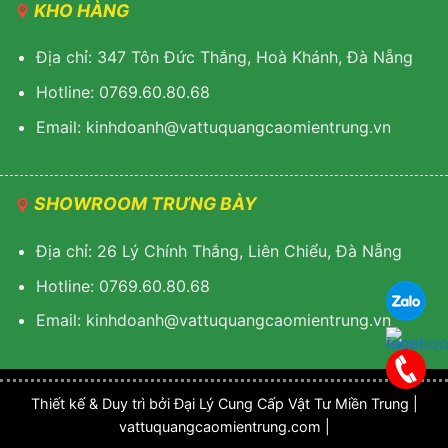
KHO HÀNG
Địa chỉ: 347 Tôn Đức Thắng, Hoà Khánh, Đà Nẵng
Hotline: 0769.60.80.68
Email: k
inhdoanh@vattuquangcaomientrung.vn
SHOWROOM TRƯNG BÀY
Địa chỉ: 26 Lý Chính Thắng, Liên Chiểu, Đà Nẵng
Hotline: 0769.60.80.68
Email:
k
inhdoanh@vattuquangcaomientrung.vn
Thiết kế & Duy trì bởi Đại Lý Cung Cấp Vật Tư Miền Trung |
vattuquangcaomientrung.com |