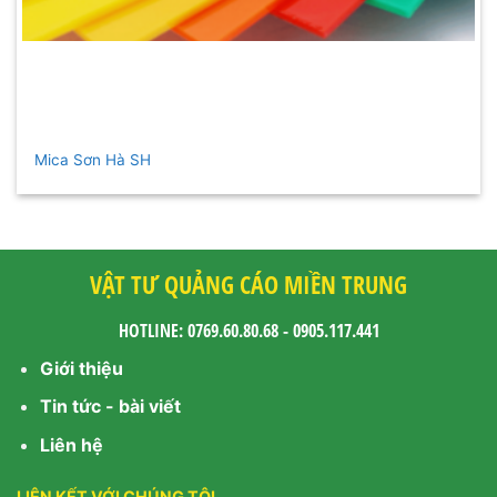
Mica Sơn Hà SH
VẬT TƯ QUẢNG CÁO MIỀN TRUNG
HOTLINE: 0769.60.80.68 - 0905.117.441
Giới thiệu
Tin tức - bài viết
Liên hệ
LIÊN KẾT VỚI CHÚNG TÔI