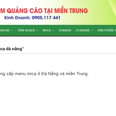
INIUM
TẤM NHỰA
MICA
FOAMEX
STANDEE
SẢN PHẨM 
ca đà nẵng”
ung cấp menu mica ở Đà Nẵng và miền Trung.