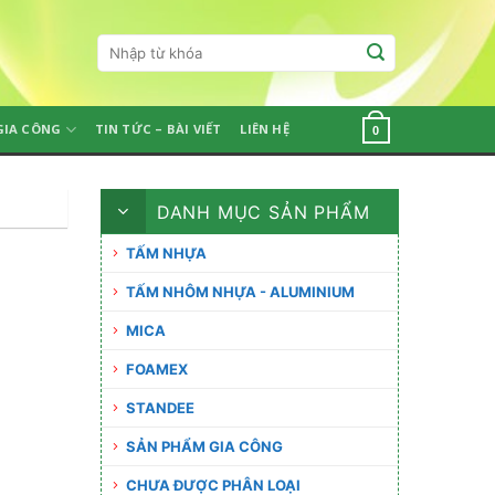
Tìm
kiếm:
GIA CÔNG
TIN TỨC – BÀI VIẾT
LIÊN HỆ
0
DANH MỤC SẢN PHẨM
TẤM NHỰA
TẤM NHÔM NHỰA - ALUMINIUM
MICA
FOAMEX
STANDEE
SẢN PHẨM GIA CÔNG
CHƯA ĐƯỢC PHÂN LOẠI