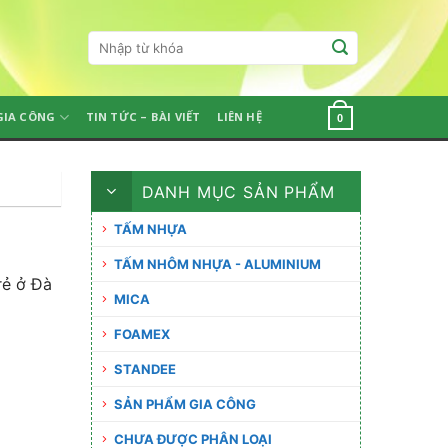
Tìm
kiếm:
GIA CÔNG
TIN TỨC – BÀI VIẾT
LIÊN HỆ
0
DANH MỤC SẢN PHẨM
TẤM NHỰA
TẤM NHÔM NHỰA - ALUMINIUM
rẻ ở Đà
MICA
FOAMEX
STANDEE
SẢN PHẨM GIA CÔNG
CHƯA ĐƯỢC PHÂN LOẠI