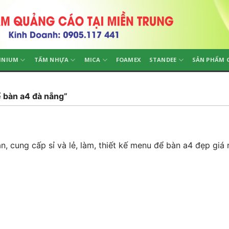
INIUM
TẤM NHỰA
MICA
FOAMEX
STANDEE
SẢN PHẨM 
 bàn a4 đà nẵng”
 cung cấp sỉ và lẻ, làm, thiết kế menu để bàn a4 đẹp giá 