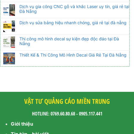
Dịch vụ gia công CNC gỗ và khắc Laser uy tín, giá rẻ tại
Đà Nẵng
Dịch vụ sửa bảng hiệu nhanh chóng, giá rẻ tại đà nẵng
Thi công mô hình decal sự kiện đẹp độc đáo tại Đà
Nẵng
Thiết Kế & Thi Công Mô Hình Decal Giá Rẻ Tại Đà Nẵng
VẬT TƯ QUẢNG CÁO MIỀN TRUNG
HOTLINE: 0769.60.80.68 - 0905.117.441
Giới thiệu