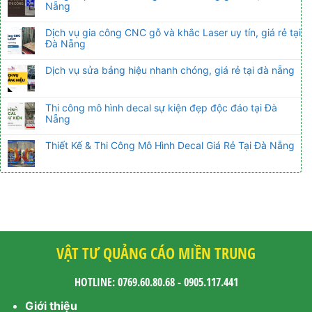
Nẵng
Dịch vụ gia công CNC gỗ và khắc Laser uy tín, giá rẻ tại
Đà Nẵng
Dịch vụ sửa bảng hiệu nhanh chóng, giá rẻ tại đà nẵng
Thi công mô hình decal sự kiện đẹp độc đáo tại Đà
Nẵng
Thiết Kế & Thi Công Mô Hình Decal Giá Rẻ Tại Đà Nẵng
VẬT TƯ QUẢNG CÁO MIỀN TRUNG
HOTLINE: 0769.60.80.68 - 0905.117.441
Giới thiệu