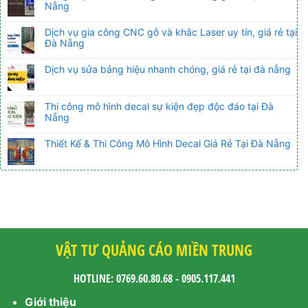
Nẵng
Dịch vụ gia công CNC gỗ và khắc Laser uy tín, giá rẻ tại
Đà Nẵng
Dịch vụ sửa bảng hiệu nhanh chóng, giá rẻ tại đà nẵng
Thi công mô hình decal sự kiện đẹp độc đáo tại Đà
Nẵng
Thiết Kế & Thi Công Mô Hình Decal Giá Rẻ Tại Đà Nẵng
VẬT TƯ QUẢNG CÁO MIỀN TRUNG
HOTLINE: 0769.60.80.68 - 0905.117.441
Giới thiệu