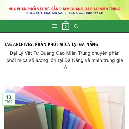
Skip
to
content
0
TAG ARCHIVES:
PHÂN PHỐI MICA TẠI ĐÀ NẴNG
Đại Lý Vật Tư Quảng Cáo Miền Trung chuyên phân
phối mica số lượng lớn tại Đà Nẵng và miền trung giá
rẻ
13
Th10