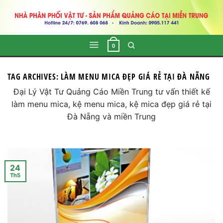
Skip
to
content
0
TAG ARCHIVES:
LÀM MENU MICA ĐẸP GIÁ RẺ TẠI ĐÀ NẴNG
Đại Lý Vật Tư Quảng Cáo Miền Trung tư vấn thiết kế
làm menu mica, kệ menu mica, kệ mica đẹp giá rẻ tại
Đà Nẵng và miền Trung
24
Th5