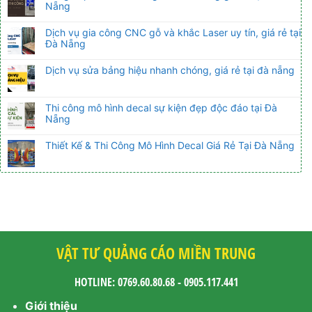
Nẵng
Dịch vụ gia công CNC gỗ và khắc Laser uy tín, giá rẻ tại
Đà Nẵng
Dịch vụ sửa bảng hiệu nhanh chóng, giá rẻ tại đà nẵng
Thi công mô hình decal sự kiện đẹp độc đáo tại Đà
Nẵng
Thiết Kế & Thi Công Mô Hình Decal Giá Rẻ Tại Đà Nẵng
VẬT TƯ QUẢNG CÁO MIỀN TRUNG
HOTLINE: 0769.60.80.68 - 0905.117.441
Giới thiệu