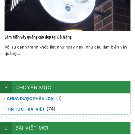
Làm biển vẫy quảng cáo đẹp tại Đà Nẵng
Với sự cạnh tranh khốc liệt như ngày nay, nhu cầu làm biển vẫy
quảng...
CHUYÊN MỤC
(1)
CHƯA ĐƯỢC PHÂN LOẠI
(74)
TIN TỨC – BÀI VIẾT
BÀI VIẾT MỚI