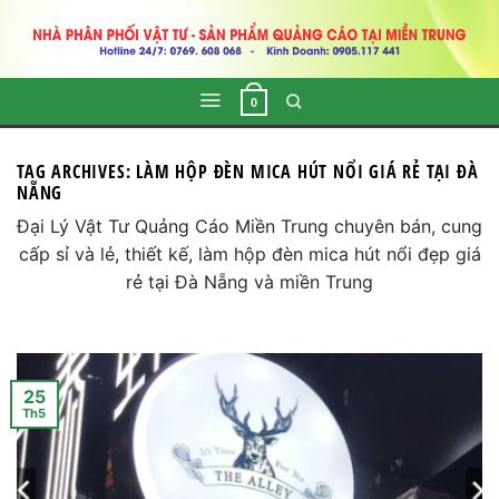
Skip
to
content
0
TAG ARCHIVES:
LÀM HỘP ĐÈN MICA HÚT NỔI GIÁ RẺ TẠI ĐÀ
NẴNG
Đại Lý Vật Tư Quảng Cáo Miền Trung chuyên bán, cung
cấp sỉ và lẻ, thiết kế, làm hộp đèn mica hút nổi đẹp giá
rẻ tại Đà Nẵng và miền Trung
25
Th5