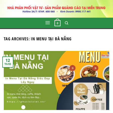
Skip
to
content
0
TAG ARCHIVES:
IN MENU TẠI ĐÀ NẴNG
12
Th10