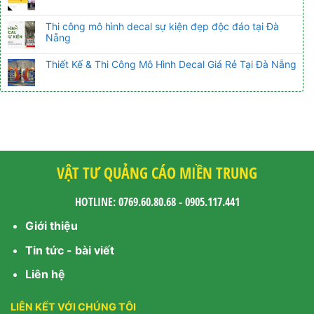
Thi công mô hình decal sự kiện đẹp độc đáo tại Đà
Nẵng
Thiết Kế & Thi Công Mô Hình Decal Giá Rẻ Tại Đà Nẵng
VẬT TƯ QUẢNG CÁO MIỀN TRUNG
HOTLINE: 0769.60.80.68 - 0905.117.441
Giới thiệu
Tin tức - bài viết
Liên hệ
LIÊN KẾT VỚI CHÚNG TÔI