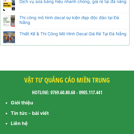
Dịch vụ sửa bảng hiệu nhanh chóng, giá rẻ tại đà nẵng
Thi công mô hình decal sự kiện đẹp độc đáo tại Đà
Nẵng
Thiết Kế & Thi Công Mô Hình Decal Giá Rẻ Tại Đà Nẵng
VẬT TƯ QUẢNG CÁO MIỀN TRUNG
HOTLINE: 0769.60.80.68 - 0905.117.441
Giới thiệu
Tin tức - bài viết
Liên hệ