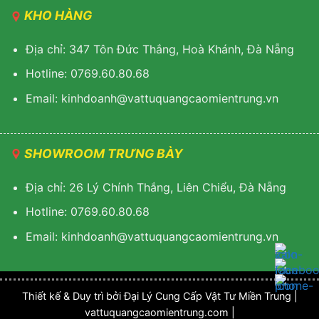
KHO HÀNG
Địa chỉ: 347 Tôn Đức Thắng, Hoà Khánh, Đà Nẵng
Hotline: 0769.60.80.68
Email: k
inhdoanh@vattuquangcaomientrung.vn
SHOWROOM TRƯNG BÀY
Địa chỉ: 26 Lý Chính Thắng, Liên Chiểu, Đà Nẵng
Hotline: 0769.60.80.68
Email:
k
inhdoanh@vattuquangcaomientrung.vn
Thiết kế & Duy trì bởi Đại Lý Cung Cấp Vật Tư Miền Trung |
vattuquangcaomientrung.com |