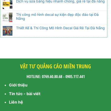
Dịch vụ sửa bảng hiệu nhanh chóng, giá rẻ tại đà nẵng
Thi công mô hình decal sự kiện đẹp độc đáo tại Đà
Nẵng
Thiết Kế & Thi Công Mô Hình Decal Giá Rẻ Tại Đà Nẵng
VẬT TƯ QUẢNG CÁO MIỀN TRUNG
HOTLINE: 0769.60.80.68 - 0905.117.441
Giới thiệu
Tin tức - bài viết
Liên hệ