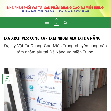
Skip
to
content
0
TAG ARCHIVES:
CUNG CẤP TẤM NHÔM ALU TẠI ĐÀ NẴNG
Đại Lý Vật Tư Quảng Cáo Miền Trung chuyên cung cấp
tấm nhôm alu tại Đà Nẵng và miền Trung.
21
Th5