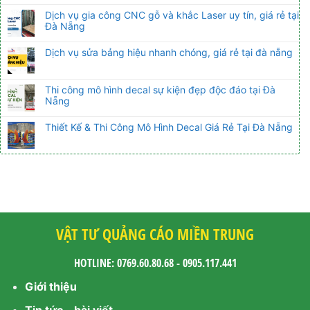
Dịch vụ gia công CNC gỗ và khắc Laser uy tín, giá rẻ tại
Đà Nẵng
Dịch vụ sửa bảng hiệu nhanh chóng, giá rẻ tại đà nẵng
Thi công mô hình decal sự kiện đẹp độc đáo tại Đà
Nẵng
Thiết Kế & Thi Công Mô Hình Decal Giá Rẻ Tại Đà Nẵng
VẬT TƯ QUẢNG CÁO MIỀN TRUNG
HOTLINE: 0769.60.80.68 - 0905.117.441
Giới thiệu