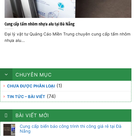
Cung cấp tấm nhôm nhựa alu tại Đà Nẵng
Đại lý vật tư Quảng Cáo Miền Trung chuyên cung cấp tấm nhôm
nhựa alu...
CHUYÊN MỤC
(1)
CHƯA ĐƯỢC PHÂN LOẠI
(74)
TIN TỨC – BÀI VIẾT
BÀI VIẾT MỚI
Cung cấp biển báo công trình thi công giá rẻ tại Đà
Nẵng