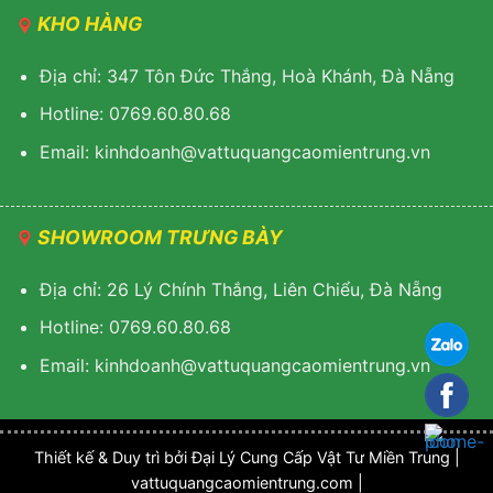
KHO HÀNG
Địa chỉ: 347 Tôn Đức Thắng, Hoà Khánh, Đà Nẵng
Hotline: 0769.60.80.68
Email: k
inhdoanh@vattuquangcaomientrung.vn
SHOWROOM TRƯNG BÀY
Địa chỉ: 26 Lý Chính Thắng, Liên Chiểu, Đà Nẵng
Hotline: 0769.60.80.68
Email:
k
inhdoanh@vattuquangcaomientrung.vn
Thiết kế & Duy trì bởi Đại Lý Cung Cấp Vật Tư Miền Trung |
vattuquangcaomientrung.com |