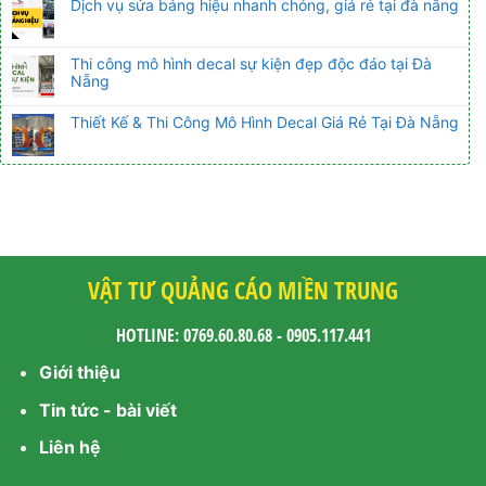
Dịch vụ sửa bảng hiệu nhanh chóng, giá rẻ tại đà nẵng
Thi công mô hình decal sự kiện đẹp độc đáo tại Đà
Nẵng
Thiết Kế & Thi Công Mô Hình Decal Giá Rẻ Tại Đà Nẵng
VẬT TƯ QUẢNG CÁO MIỀN TRUNG
HOTLINE: 0769.60.80.68 - 0905.117.441
Giới thiệu
Tin tức - bài viết
Liên hệ