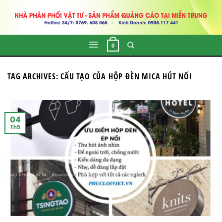
Skip
to
content
0
TAG ARCHIVES:
CẤU TẠO CỦA HỘP ĐÈN MICA HÚT NỔI
04
Th5