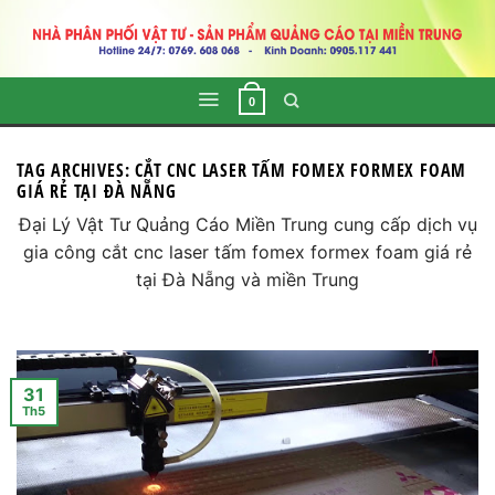
Skip
to
content
0
TAG ARCHIVES:
CẮT CNC LASER TẤM FOMEX FORMEX FOAM
GIÁ RẺ TẠI ĐÀ NẴNG
Đại Lý Vật Tư Quảng Cáo Miền Trung cung cấp dịch vụ
gia công cắt cnc laser tấm fomex formex foam giá rẻ
tại Đà Nẵng và miền Trung
31
Th5