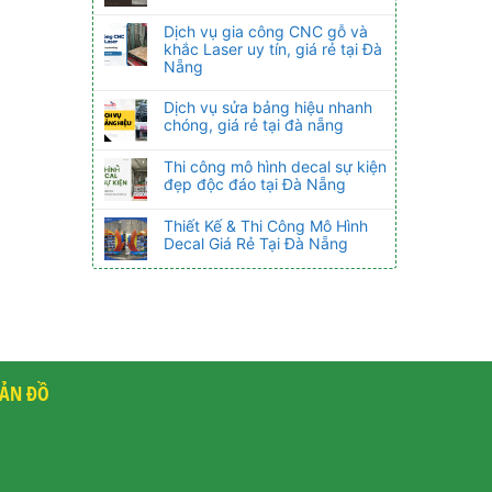
Dịch vụ gia công CNC gỗ và
khắc Laser uy tín, giá rẻ tại Đà
Nẵng
Dịch vụ sửa bảng hiệu nhanh
chóng, giá rẻ tại đà nẵng
Thi công mô hình decal sự kiện
đẹp độc đáo tại Đà Nẵng
Thiết Kế & Thi Công Mô Hình
Decal Giá Rẻ Tại Đà Nẵng
ẢN ĐỒ