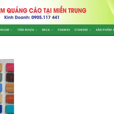
INIUM
TẤM NHỰA
MICA
FOAMEX
STANDEE
SẢN PHẨM 