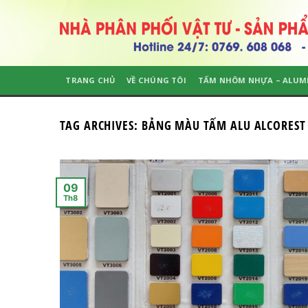
Skip
to
content
TRANG CHỦ
VỀ CHÚNG TÔI
TẤM NHÔM NHỰA – ALUM
TAG ARCHIVES:
BẢNG MÀU TẤM ALU ALCOREST
09
Th8