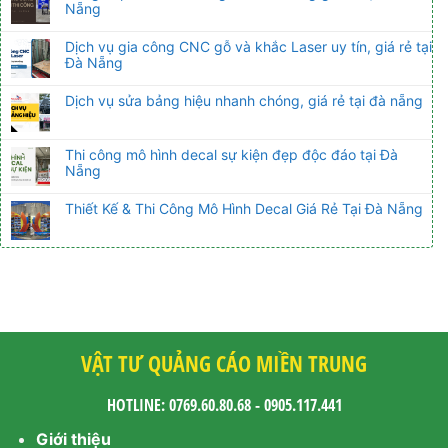
Nẵng
Dịch vụ gia công CNC gỗ và khắc Laser uy tín, giá rẻ tại
Đà Nẵng
Dịch vụ sửa bảng hiệu nhanh chóng, giá rẻ tại đà nẵng
Thi công mô hình decal sự kiện đẹp độc đáo tại Đà
Nẵng
Thiết Kế & Thi Công Mô Hình Decal Giá Rẻ Tại Đà Nẵng
VẬT TƯ QUẢNG CÁO MIỀN TRUNG
HOTLINE: 0769.60.80.68 - 0905.117.441
Giới thiệu