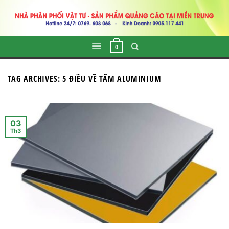
Skip
to
content
0
TAG ARCHIVES:
5 ĐIỀU VỀ TẤM ALUMINIUM
03
Th3