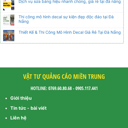
Dịch vụ sửa bảng hiệu nhanh chóng, giá rẻ tại đà nẵng
Thi công mô hình decal sự kiện đẹp độc đáo tại Đà
Nẵng
Thiết Kế & Thi Công Mô Hình Decal Giá Rẻ Tại Đà Nẵng
VẬT TƯ QUẢNG CÁO MIỀN TRUNG
HOTLINE: 0769.60.80.68 - 0905.117.441
Giới thiệu
Tin tức - bài viết
Liên hệ