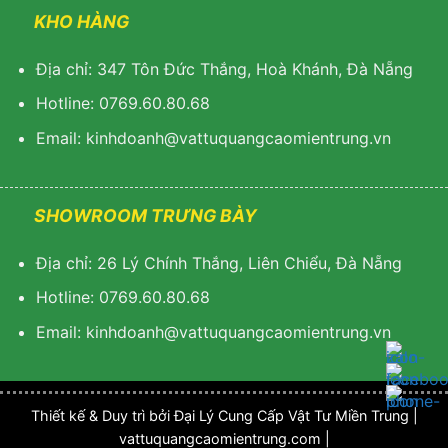
KHO HÀNG
Địa chỉ: 347 Tôn Đức Thắng, Hoà Khánh, Đà Nẵng
Hotline: 0769.60.80.68
Email: k
inhdoanh@vattuquangcaomientrung.vn
SHOWROOM TRƯNG BÀY
Địa chỉ: 26 Lý Chính Thắng, Liên Chiểu, Đà Nẵng
Hotline: 0769.60.80.68
Email:
k
inhdoanh@vattuquangcaomientrung.vn
Thiết kế & Duy trì bởi Đại Lý Cung Cấp Vật Tư Miền Trung |
vattuquangcaomientrung.com |