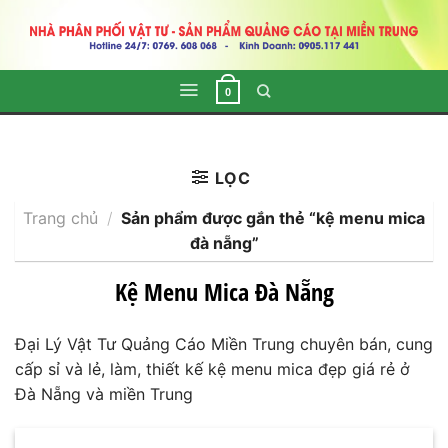
Skip
to
content
0
LỌC
Trang chủ
/
Sản phẩm được gắn thẻ “kệ menu mica
đà nẵng”
Kệ Menu Mica Đà Nẵng
Đại Lý Vật Tư Quảng Cáo Miền Trung chuyên bán, cung
cấp sỉ và lẻ, làm, thiết kế kệ menu mica đẹp giá rẻ ở
Đà Nẵng và miền Trung