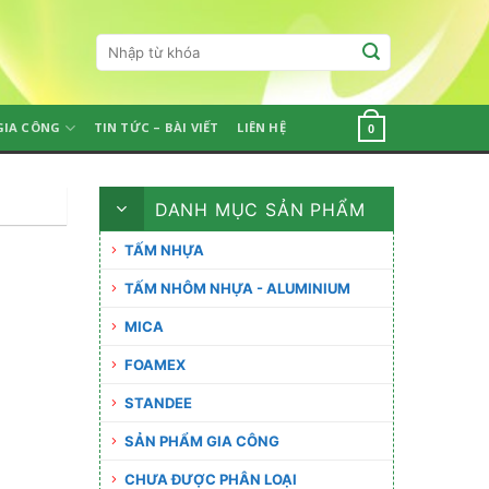
Tìm
kiếm:
GIA CÔNG
TIN TỨC – BÀI VIẾT
LIÊN HỆ
0
DANH MỤC SẢN PHẨM
TẤM NHỰA
TẤM NHÔM NHỰA - ALUMINIUM
MICA
FOAMEX
STANDEE
SẢN PHẨM GIA CÔNG
CHƯA ĐƯỢC PHÂN LOẠI