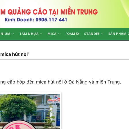
INIUM
TẤM NHỰA
MICA
FOAMEX
STANDEE
SẢN PHẨM 
mica hút nổi”
ng cấp hộp đèn mica hút nổi ở Đà Nẵng và miền Trung.