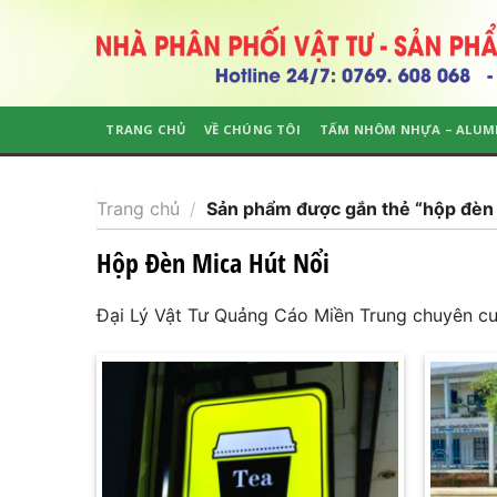
Skip
to
content
TRANG CHỦ
VỀ CHÚNG TÔI
TẤM NHÔM NHỰA – ALUM
Trang chủ
/
Sản phẩm được gắn thẻ “hộp đèn 
Hộp Đèn Mica Hút Nổi
Đại Lý Vật Tư Quảng Cáo Miền Trung chuyên cu