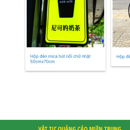
+
+
Hộp đèn mica hút nổi chữ nhật
Hộp đè
50cmx70cm
VẬT TƯ QUẢNG CÁO MIỀN TRUNG