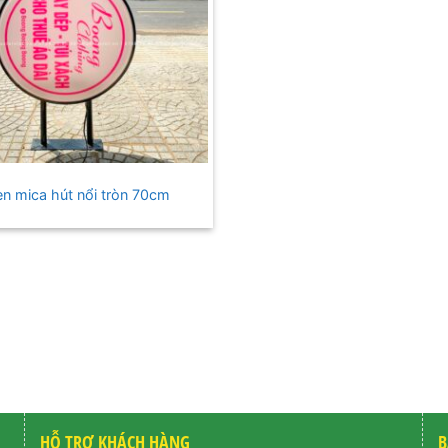
n mica hút nổi tròn 70cm
HỖ TRỢ KHÁCH HÀNG
B