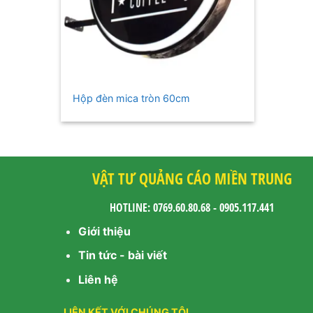
+
Hộp đèn mica tròn 60cm
VẬT TƯ QUẢNG CÁO MIỀN TRUNG
HOTLINE: 0769.60.80.68 - 0905.117.441
Giới thiệu
Tin tức - bài viết
Liên hệ
LIÊN KẾT VỚI CHÚNG TÔI