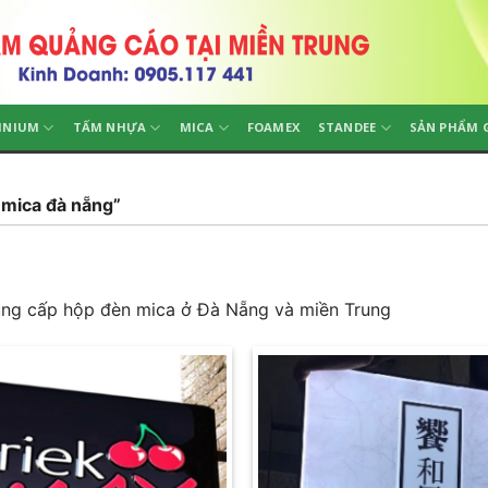
INIUM
TẤM NHỰA
MICA
FOAMEX
STANDEE
SẢN PHẨM 
mica đà nẵng”
ung cấp hộp đèn mica ở Đà Nẵng và miền Trung