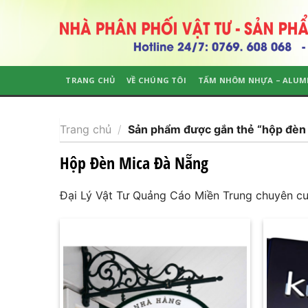
Skip
to
content
TRANG CHỦ
VỀ CHÚNG TÔI
TẤM NHÔM NHỰA – ALUM
Trang chủ
/
Sản phẩm được gắn thẻ “hộp đèn 
Hộp Đèn Mica Đà Nẵng
Đại Lý Vật Tư Quảng Cáo Miền Trung chuyên c