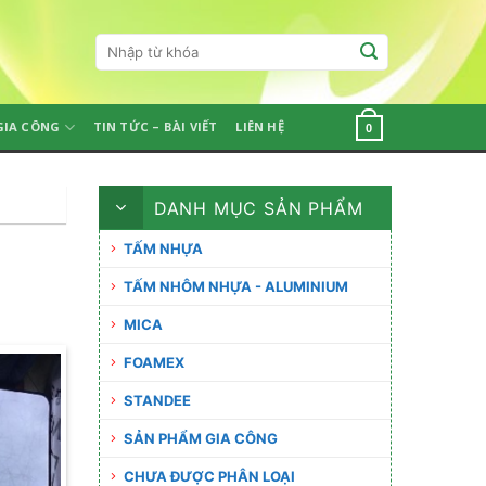
Tìm
kiếm:
GIA CÔNG
TIN TỨC – BÀI VIẾT
LIÊN HỆ
0
DANH MỤC SẢN PHẨM
TẤM NHỰA
TẤM NHÔM NHỰA - ALUMINIUM
MICA
FOAMEX
STANDEE
SẢN PHẨM GIA CÔNG
CHƯA ĐƯỢC PHÂN LOẠI