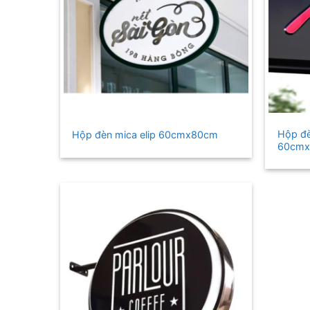
+
+
Hộp đè
Hộp đèn mica elip 60cmx80cm
60cm