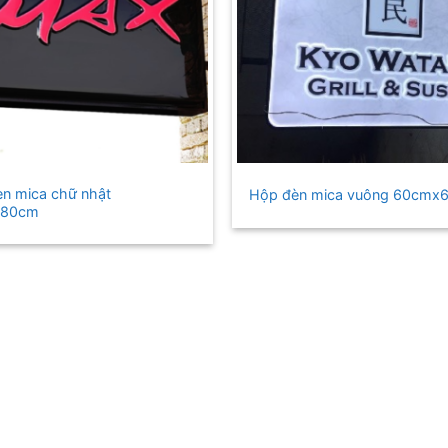
+
n mica chữ nhật
Hộp đèn mica vuông 60cmx
x80cm